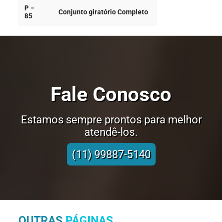
P –
Conjunto giratório Completo
85
Fale Conosco
Estamos sempre prontos para melhor
atendê-los.
(11) 99887-5140
OUTRAS
PÁGINAS