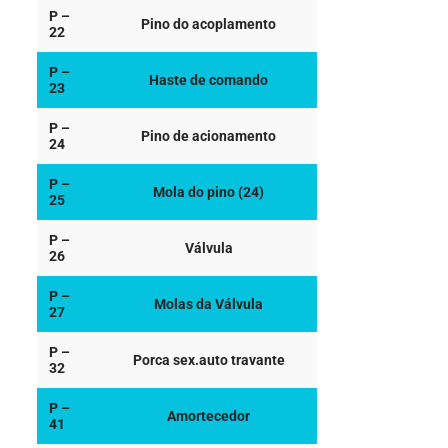
P –
Pino do acoplamento
22
P –
Haste de comando
23
P –
Pino de acionamento
24
P –
Mola do pino (24)
25
P –
Válvula
26
P –
Molas da Válvula
27
P –
Porca sex.auto travante
32
P –
Amortecedor
41