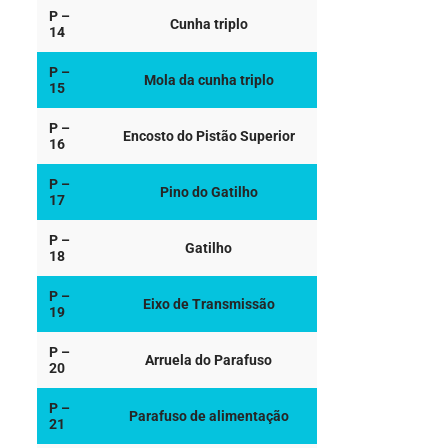
P –
Cunha triplo
14
P –
Mola da cunha triplo
15
P –
Encosto do Pistão Superior
16
P –
Pino do Gatilho
17
P –
Gatilho
18
P –
Eixo de Transmissão
19
P –
Arruela do Parafuso
20
P –
Parafuso de alimentação
21