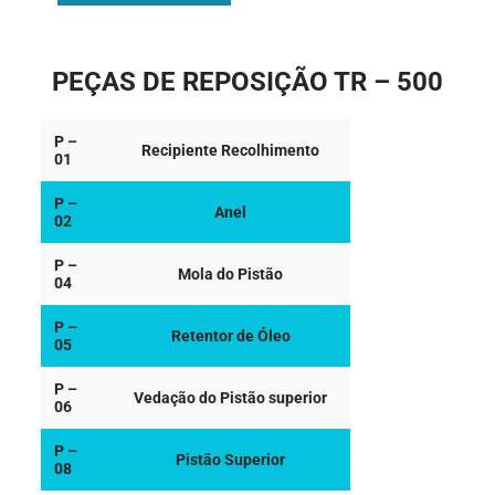
PEÇAS DE REPOSIÇÃO TR – 500
P –
Recipiente Recolhimento
01
P –
Anel
02
P –
Mola do Pistão
04
P –
Retentor de Óleo
05
P –
Vedação do Pistão superior
06
P –
Pistão Superior
08