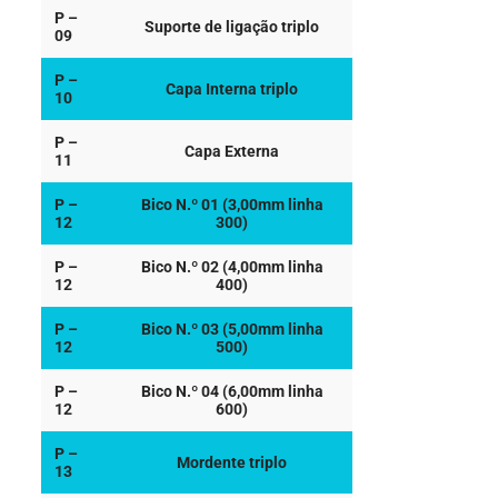
P –
Suporte de ligação triplo
09
P –
Capa Interna triplo
10
P –
Capa Externa
11
P –
Bico N.º 01 (3,00mm linha
12
300)
P –
Bico N.º 02 (4,00mm linha
12
400)
P –
Bico N.º 03 (5,00mm linha
12
500)
P –
Bico N.º 04 (6,00mm linha
12
600)
P –
Mordente triplo
13