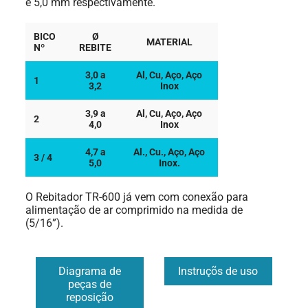
e 5,0 mm respectivamente.
BICO
Ø
MATERIAL
Nº
REBITE
3,0 a
Al, Cu, Aço, Aço
1
3,2
Inox
3,9 a
Al, Cu, Aço, Aço
2
4,0
Inox
4,7 a
Al., Cu., Aço, Aço
3 / 4
5,0
Inox.
O Rebitador TR-600 já vem com conexão para
alimentação de ar comprimido na medida de
(5/16”).
Diagrama de
Instruçõs de uso
peças de
reposição