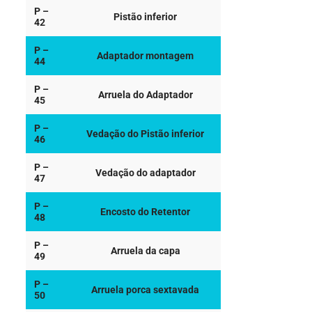
P –
Pistão inferior
42
P –
Adaptador montagem
44
P –
Arruela do Adaptador
45
P –
Vedação do Pistão inferior
46
P –
Vedação do adaptador
47
P –
Encosto do Retentor
48
P –
Arruela da capa
49
P –
Arruela porca sextavada
50