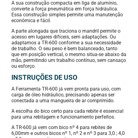
A sua construção compacta em liga de alumínio,
900 a 1200
converte a força pneumática em força hidráulica.
Força de Tração
kgf
Essa construção simples permite uma manutenção
econômica e fácil.
Curso de Pistão
18 mm
A parte alongada que traciona o mandril permite o
acesso em lugares difíceis, sem adaptações. Ou
90 a 100 PSI
Pressão de Trabalho
ou 6 a 7 BAR
adaptamos a TR-600 conforme a sua necessidade
de trabalho. O seu peso é bem balanceado, tanto
que em posição vertical, o mesmo situa-se abaixo da
Peso em KG
2.230
mão, permitindo um trabalho contínuo, sem cansaço
ou esforço.
Castanha Padrão
Todos
INSTRUÇÕES DE USO
Consumo de Ar
3,50 pcm
Acionada
A Ferramenta TR-600 já vem pronta para uso, com
carga de óleo hidráulico, precisando apenas ser
Entrada de Ar
5/16
conectada a uma mangueira de ar comprimido.
A escolha do bico certo para cada rebite é essencial
para uma rebitagem e funcionamento perfeitos.
A TR-600 já vem com bico nº 4 para rebites de
6,00mm e outros bicos nº 1, nº 2 e nº 3 para 3,0 ; 4,0