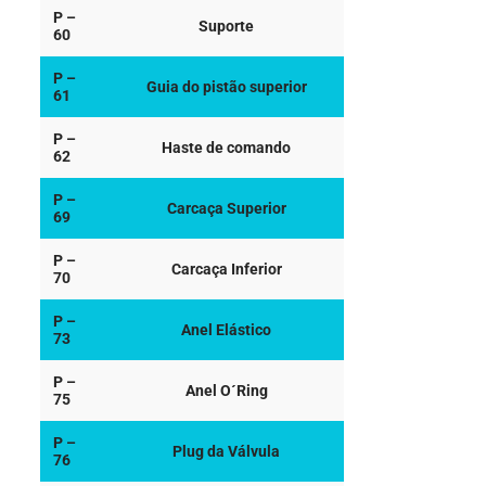
P –
Suporte
60
P –
Guia do pistão superior
61
P –
Haste de comando
62
P –
Carcaça Superior
69
P –
Carcaça Inferior
70
P –
Anel Elástico
73
P –
Anel O´Ring
75
P –
Plug da Válvula
76