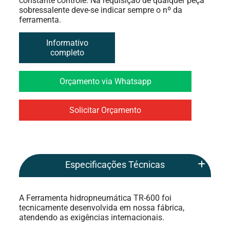
constante controle. Na requisição de qualquer peça
sobressalente deve-se indicar sempre o nº da
ferramenta.
Informativo
completo
Orçamento via Whatsapp
Solicitar Orçamento
Especificações Técnicas
1/8 a 1/4 -AL
A Ferramenta hidropneumática TR-600 foi
1/8 a 5/32
tecnicamente desenvolvida em nossa fábrica,
Capacidade
Aço
atendendo as exigências internacionais.
Aço Inox