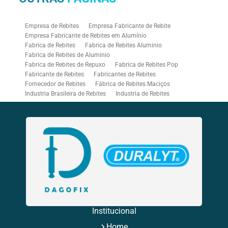
Empresa de Rebites
Empresa Fabricante de Rebite
Empresa Fabricante de Rebites em Alumínio
Fabrica de Rebites
Fabrica de Rebites Aluminio
Fabrica de Rebites de Aluminio
Fabrica de Rebites de Repuxo
Fabrica de Rebites Pop
Fabricante de Rebites
Fabricantes de Rebites
Fornecedor de Rebites
Fábrica de Rebites Maciços
Industria Brasileira de Rebites
Industria de Rebites
Rebitadeira Industrial
Rebitadeira Pneumática
Rebitadores Pneumáticos
Rebitador Pneumatico
Rebitador Pneumático para Rebite Rosca
Rebite Aluminio Branco
Rebite Branco
Rebite Bulb Type
Rebite Colorido
Rebite de Repuxo Aluminio
Rebite de Repuxo Aço Inox
Rebite de Repuxo com Rosca
Rebite de Repuxo Estrutural
Rebite de Repuxo Inox
Rebite de Repuxo Tamanhos
Rebite Hermético
Rebite Inox
Rebite Mega Grip
Rebite Monobolt
Rebite Multigrip
Rebite Orlock
Rebite Pop Branco
Rebite Pop Fabricante
Rebite Pop Preto
Rebite Preto
Rebite Preto Aluminio
Rebites Aba Larga
Institucional
Rebites Aluminio
Rebites de Aluminio Maciço
Home