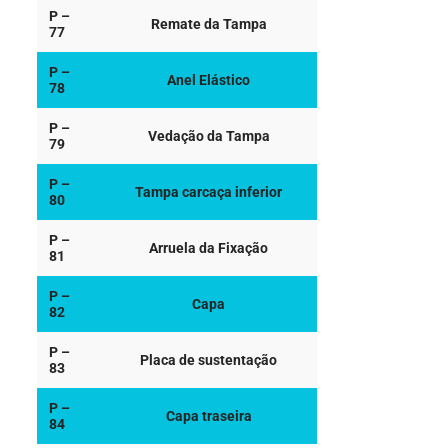
P –
Remate da Tampa
77
P –
Anel Elástico
78
P –
Vedação da Tampa
79
P –
Tampa carcaça inferior
80
P –
Arruela da Fixação
81
P –
Capa
82
P –
Placa de sustentação
83
P –
Capa traseira
84