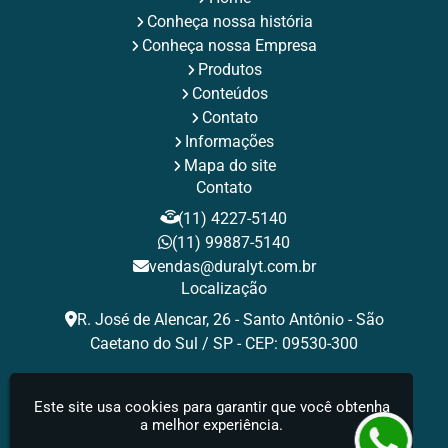
Rebites de Repuxo
Rebites Estruturais
Rebites Inox
Conheça nossa história
Rebites para Fixação Industrial
Rebites Pop
Rebites Pop de Aluminio
Rebites Repuxo
Conheça nossa Empresa
Rebites Tamanhos
Rebites Tubulares
Rebite Valor
Produtos
Tamanhos de Rebites Pop
Tipos de Rebites de Repuxo
Conteúdos
Contato
Informações
Mapa do site
Contato
(11) 4227-5140
(11) 99887-5140
vendas@duralyt.com.br
Localização
R. José de Alencar, 26 - Santo Antônio - São
Caetano do Sul / SP - CEP: 09530-300
Redes Sociais
Este site usa cookies para garantir que você obtenha
a melhor experiência.