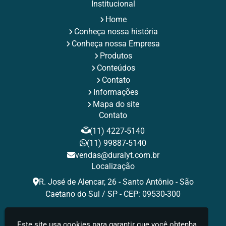
Rebite Preto Aluminio
Rebites Aba Larga
Institucional
Rebites Aluminio
Rebites de Aluminio Maciço
Home
Rebites de Repuxo
Rebites Estruturais
Rebites Inox
Conheça nossa história
Rebites para Fixação Industrial
Rebites Pop
Rebites Pop de Aluminio
Rebites Repuxo
Conheça nossa Empresa
Rebites Tamanhos
Rebites Tubulares
Rebite Valor
Produtos
Tamanhos de Rebites Pop
Tipos de Rebites de Repuxo
Conteúdos
Contato
Informações
Mapa do site
Contato
(11) 4227-5140
(11) 99887-5140
vendas@duralyt.com.br
Localização
R. José de Alencar, 26 - Santo Antônio - São
Caetano do Sul / SP - CEP: 09530-300
Redes Sociais
Este site usa cookies para garantir que você obtenha