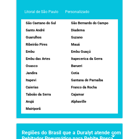
Litoral de São Paulo
Personalizado
São Caetano do Sul
São Bernardo do Campo
Santo André
Diadema
Guarulhos
Suzano
Ribeirão Pires
Mauá
Embu
Embu Guaçú
Embu das Artes
Itapecerica da Serra
Osasco
Barueri
Jandira
Cotia
Itapevi
Santana de Parnaíba
Caierias
Franco da Rocha
Taboão da Serra
Cajamar
Arujá
Alphaville
Mairiporã
Regiões do Brasil que a Duralyt atende com
Rebitador Pneumático para Rebite Rosca