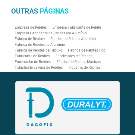
OUTRAS
PÁGINAS
Empresa de Rebites
Empresa Fabricante de Rebite
Empresa Fabricante de Rebites em Alumínio
Fabrica de Rebites
Fabrica de Rebites Aluminio
Fabrica de Rebites de Aluminio
Fabrica de Rebites de Repuxo
Fabrica de Rebites Pop
Fabricante de Rebites
Fabricantes de Rebites
Fornecedor de Rebites
Fábrica de Rebites Maciços
Industria Brasileira de Rebites
Industria de Rebites
Rebitadeira Industrial
Rebitadeira Pneumática
Rebitadores Pneumáticos
Rebitador Pneumatico
Rebitador Pneumático para Rebite Rosca
Rebite Aluminio Branco
Rebite Branco
Rebite Bulb Type
Rebite Colorido
Rebite de Repuxo Aluminio
Rebite de Repuxo Aço Inox
Rebite de Repuxo com Rosca
Rebite de Repuxo Estrutural
Rebite de Repuxo Inox
Rebite de Repuxo Tamanhos
Rebite Hermético
Rebite Inox
Rebite Mega Grip
Rebite Monobolt
Rebite Multigrip
Rebite Orlock
Rebite Pop Branco
Rebite Pop Fabricante
Rebite Pop Preto
Rebite Preto