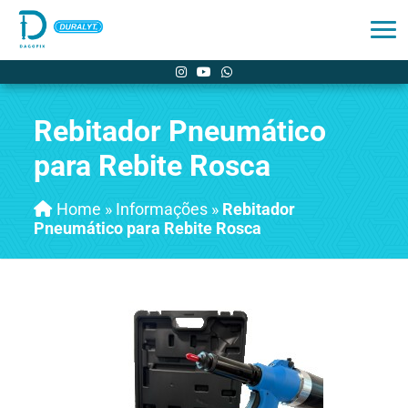
Rebitador Pneumático
para Rebite Rosca
Home
»
Informações
»
Rebitador
Pneumático para Rebite Rosca