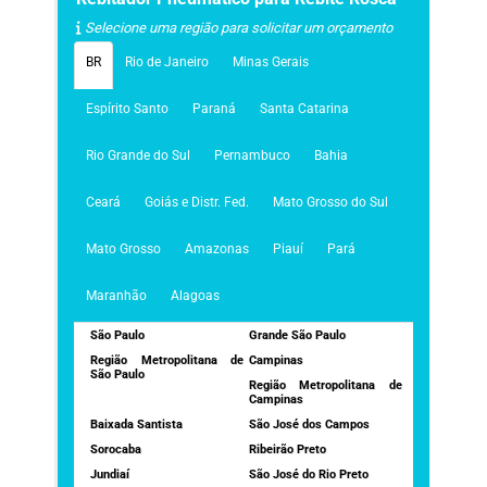
Selecione uma região para solicitar um orçamento
BR
Rio de Janeiro
Minas Gerais
Espírito Santo
Paraná
Santa Catarina
Rio Grande do Sul
Pernambuco
Bahia
Ceará
Goiás e Distr. Fed.
Mato Grosso do Sul
Mato Grosso
Amazonas
Piauí
Pará
Maranhão
Alagoas
São Paulo
Grande São Paulo
Região Metropolitana de
Campinas
São Paulo
Região Metropolitana de
Campinas
Baixada Santista
São José dos Campos
Sorocaba
Ribeirão Preto
Jundiaí
São José do Rio Preto