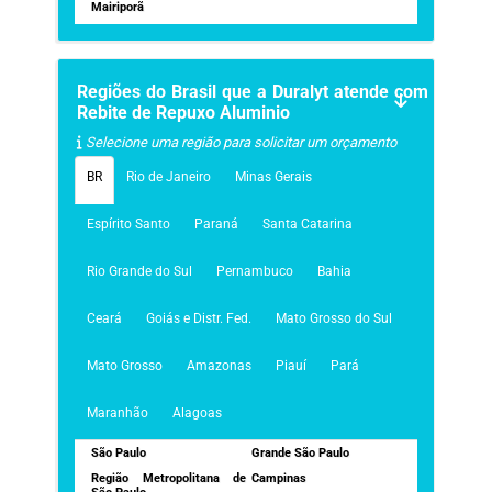
Mairiporã
Regiões do Brasil que a Duralyt atende com
Rebite de Repuxo Aluminio
Selecione uma região para solicitar um orçamento
BR
Rio de Janeiro
Minas Gerais
Espírito Santo
Paraná
Santa Catarina
Rio Grande do Sul
Pernambuco
Bahia
Ceará
Goiás e Distr. Fed.
Mato Grosso do Sul
Mato Grosso
Amazonas
Piauí
Pará
Maranhão
Alagoas
São Paulo
Grande São Paulo
Região Metropolitana de
Campinas