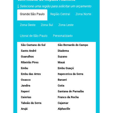
Selecione uma região para solicitar um orçamento
Grande São Paulo
Região Central
Zona Norte
Zona Oeste
Zona Sul
Zona Leste
Litoral de São Paulo
Personalizado
São Caetano do Sul
São Bernardo do Campo
Santo André
Diadema
Guarulhos
Suzano
Ribeirão Pires
Mauá
Embu
Embu Guaçú
Embu das Artes
Itapecerica da Serra
Osasco
Barueri
Jandira
Cotia
Itapevi
Santana de Parnaíba
Caierias
Franco da Rocha
Taboão da Serra
Cajamar
Arujá
Alphaville