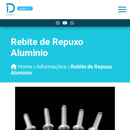
Rebite de Repuxo
Aluminio
Home
»
Informações
»
Rebite de Repuxo
Aluminio