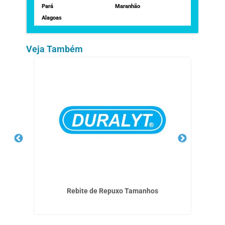
Pará
Maranhão
Alagoas
Veja Também
Rebite de Repuxo Tamanhos
Em