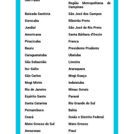
São Paulo
Região Metropolitana de
Campinas
Baixada Santista
São José dos Campos
Sorocaba
Ribeirão Preto
Jundiaí
São José do Rio Preto
Americana
Santa Bárbara d'Oeste
Piracicaba
Franca
Bauru
Presidente Prudente
Caraguatatuba
Ubatuba
São Sebastião
Limeira
Itu–Salto
Araraquara
São Carlos
Mogi Guaçu
Mogi Mirim
Indaiatuba
Rio de Janeiro
Minas Gerais
Espírito Santo
Paraná
Santa Catarina
Rio Grande do Sul
Pernambuco
Bahia
Ceará
Goiás e Distrito Federal
Mato Grosso do Sul
Mato Grosso
Amazonas
Piauí