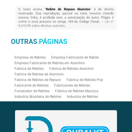
O texto acima "
Rebite de Repuxo Aluminio
" é de direito
reservado. Sua reprodução, parcial ou total, mesmo citando
nossos links, é proibida sem a autorização do autor. Plágio é
crime e está previsto no artigo 184 do Código Penal. –
Lei n°
9.610-98 sobre direitos autorais
.
OUTRAS
PÁGINAS
Empresa de Rebites
Empresa Fabricante de Rebite
Empresa Fabricante de Rebites em Alumínio
Fabrica de Rebites
Fabrica de Rebites Aluminio
Fabrica de Rebites de Aluminio
Fabrica de Rebites de Repuxo
Fabrica de Rebites Pop
Fabricante de Rebites
Fabricantes de Rebites
Fornecedor de Rebites
Fábrica de Rebites Maciços
Industria Brasileira de Rebites
Industria de Rebites
Rebitadeira Industrial
Rebitadeira Pneumática
Rebitadores Pneumáticos
Rebitador Pneumatico
Rebitador Pneumático para Rebite Rosca
Rebite Aluminio Branco
Rebite Branco
Rebite Bulb Type
Rebite Colorido
Rebite de Repuxo Aluminio
Rebite de Repuxo Aço Inox
Rebite de Repuxo com Rosca