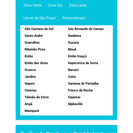
Zona Oeste
Zona Sul
Zona Leste
Litoral de São Paulo
Personalizado
São Caetano do Sul
São Bernardo do Campo
Santo André
Diadema
Guarulhos
Suzano
Ribeirão Pires
Mauá
Embu
Embu Guaçú
Embu das Artes
Itapecerica da Serra
Osasco
Barueri
Jandira
Cotia
Itapevi
Santana de Parnaíba
Caierias
Franco da Rocha
Taboão da Serra
Cajamar
Arujá
Alphaville
Mairiporã