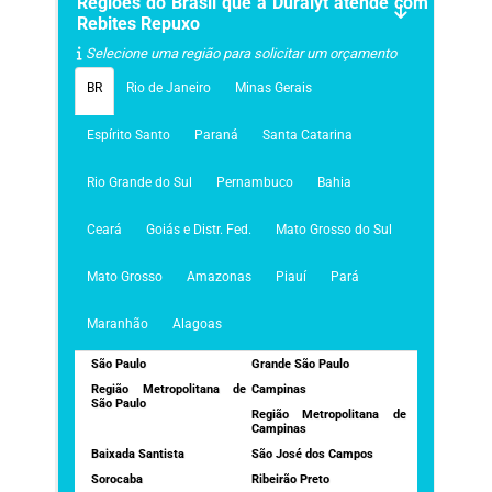
Regiões do Brasil que a Duralyt atende com
Rebites Repuxo
Selecione uma região para solicitar um orçamento
BR
Rio de Janeiro
Minas Gerais
Espírito Santo
Paraná
Santa Catarina
Rio Grande do Sul
Pernambuco
Bahia
Ceará
Goiás e Distr. Fed.
Mato Grosso do Sul
Mato Grosso
Amazonas
Piauí
Pará
Maranhão
Alagoas
São Paulo
Grande São Paulo
Região Metropolitana de
Campinas
São Paulo
Região Metropolitana de
Campinas
Baixada Santista
São José dos Campos
Sorocaba
Ribeirão Preto