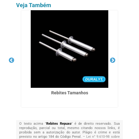
Veja Também
Rebites Tamanhos
O texto acima "
Rebites Repuxo
" é de direito reservado. Sua
reprodução, parcial ou total, mesmo citando nossos links, é
proibida sem a autorização do autor. Plágio é crime e está
previsto no artigo 184 do Código Penal. –
Lei n° 9.610-98 sobre