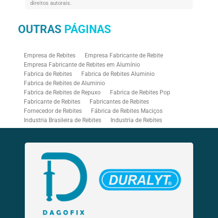
direitos autorais
.
OUTRAS
PÁGINAS
Empresa de Rebites
Empresa Fabricante de Rebite
Empresa Fabricante de Rebites em Alumínio
Fabrica de Rebites
Fabrica de Rebites Aluminio
Fabrica de Rebites de Aluminio
Fabrica de Rebites de Repuxo
Fabrica de Rebites Pop
Fabricante de Rebites
Fabricantes de Rebites
Fornecedor de Rebites
Fábrica de Rebites Maciços
Industria Brasileira de Rebites
Industria de Rebites
Rebitadeira Industrial
Rebitadeira Pneumática
Rebitadores Pneumáticos
Rebitador Pneumatico
Rebitador Pneumático para Rebite Rosca
Rebite Aluminio Branco
Rebite Branco
Rebite Bulb Type
Rebite Colorido
Rebite de Repuxo Aluminio
Rebite de Repuxo Aço Inox
Rebite de Repuxo com Rosca
Rebite de Repuxo Estrutural
Rebite de Repuxo Inox
Rebite de Repuxo Tamanhos
Rebite Hermético
Rebite Inox
Rebite Mega Grip
Rebite Monobolt
Rebite Multigrip
Rebite Orlock
Rebite Pop Branco