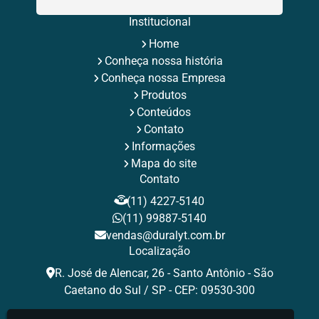
Rebite Pop Fabricante
Rebite Pop Preto
Rebite Preto
Rebite Preto Aluminio
Rebites Aba Larga
Institucional
Rebites Aluminio
Rebites de Aluminio Maciço
Home
Rebites de Repuxo
Rebites Estruturais
Rebites Inox
Conheça nossa história
Rebites para Fixação Industrial
Rebites Pop
Rebites Pop de Aluminio
Rebites Repuxo
Conheça nossa Empresa
Rebites Tamanhos
Rebites Tubulares
Rebite Valor
Produtos
Tamanhos de Rebites Pop
Tipos de Rebites de Repuxo
Conteúdos
Contato
Informações
Mapa do site
Contato
(11) 4227-5140
(11) 99887-5140
vendas@duralyt.com.br
Localização
R. José de Alencar, 26 - Santo Antônio - São
Caetano do Sul / SP - CEP: 09530-300