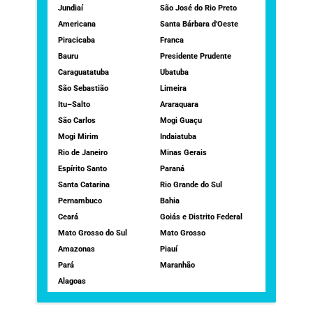
Jundiaí
São José do Rio Preto
Americana
Santa Bárbara d'Oeste
Piracicaba
Franca
Bauru
Presidente Prudente
Caraguatatuba
Ubatuba
São Sebastião
Limeira
Itu–Salto
Araraquara
São Carlos
Mogi Guaçu
Mogi Mirim
Indaiatuba
Rio de Janeiro
Minas Gerais
Espírito Santo
Paraná
Santa Catarina
Rio Grande do Sul
Pernambuco
Bahia
Ceará
Goiás e Distrito Federal
Mato Grosso do Sul
Mato Grosso
Amazonas
Piauí
Pará
Maranhão
Alagoas