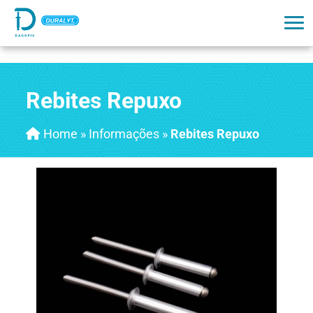
Rebites Repuxo
Home
»
Informações
»
Rebites Repuxo