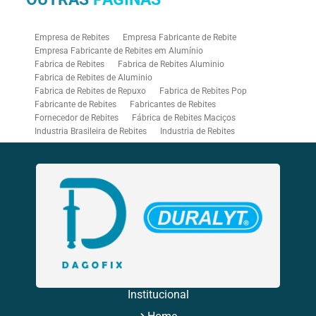
Empresa de Rebites
Empresa Fabricante de Rebite
Empresa Fabricante de Rebites em Alumínio
Fabrica de Rebites
Fabrica de Rebites Aluminio
Fabrica de Rebites de Aluminio
Fabrica de Rebites de Repuxo
Fabrica de Rebites Pop
Fabricante de Rebites
Fabricantes de Rebites
Fornecedor de Rebites
Fábrica de Rebites Maciços
Industria Brasileira de Rebites
Industria de Rebites
Rebitadeira Industrial
Rebitadeira Pneumática
Rebitadores Pneumáticos
Rebitador Pneumatico
Rebitador Pneumático para Rebite Rosca
Rebite Aluminio Branco
Rebite Branco
Rebite Bulb Type
Rebite Colorido
Rebite de Repuxo Aluminio
Rebite de Repuxo Aço Inox
Rebite de Repuxo com Rosca
Rebite de Repuxo Estrutural
Rebite de Repuxo Inox
Rebite de Repuxo Tamanhos
Rebite Hermético
Rebite Inox
Rebite Mega Grip
Rebite Monobolt
Rebite Multigrip
Rebite Orlock
Rebite Pop Branco
Rebite Pop Fabricante
Rebite Pop Preto
Rebite Preto
Rebite Preto Aluminio
Rebites Aba Larga
Institucional
Rebites Aluminio
Rebites de Aluminio Maciço