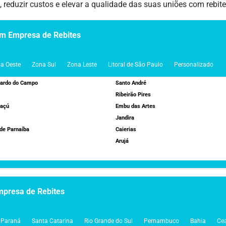
reduzir custos e elevar a qualidade das suas uniões com rebite
om Empresa de Rebites
a Oeste
Zona Sul
Zona Leste
Litoral de São Paulo
Personalizado
nardo do Campo
Santo André
Ribeirão Pires
açú
Embu das Artes
Jandira
de Parnaíba
Caierias
Arujá
mpresa de Rebites
Paraná
Santa Catarina
Rio Grande do Sul
Pernambuco
Bahia
Ce