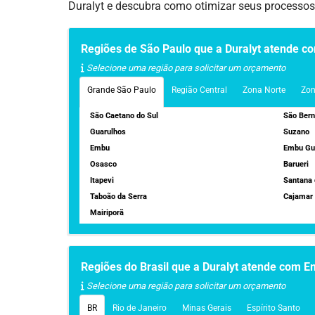
Duralyt e descubra como otimizar seus processos, 
Regiões de São Paulo que a Duralyt atende c
Selecione uma região para solicitar um orçamento
Grande São Paulo
Região Central
Zona Norte
Zon
São Caetano do Sul
São Ber
Guarulhos
Suzano
Embu
Embu Gu
Osasco
Barueri
Itapevi
Santana 
Taboão da Serra
Cajamar
Mairiporã
Regiões do Brasil que a Duralyt atende com E
Selecione uma região para solicitar um orçamento
BR
Rio de Janeiro
Minas Gerais
Espírito Santo