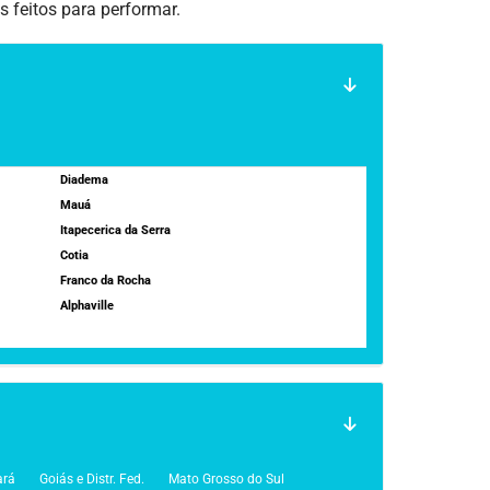
s feitos para performar.
Diadema
Mauá
Itapecerica da Serra
Cotia
Franco da Rocha
Alphaville
ará
Goiás e Distr. Fed.
Mato Grosso do Sul