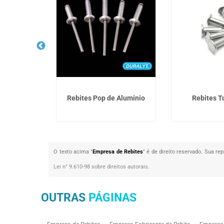
o com Rosca
Rebites Pop de Aluminio
Rebites T
O texto acima "
Empresa de Rebites
" é de direito reservado. Sua re
Lei n° 9.610-98 sobre direitos autorais
.
OUTRAS
PÁGINAS