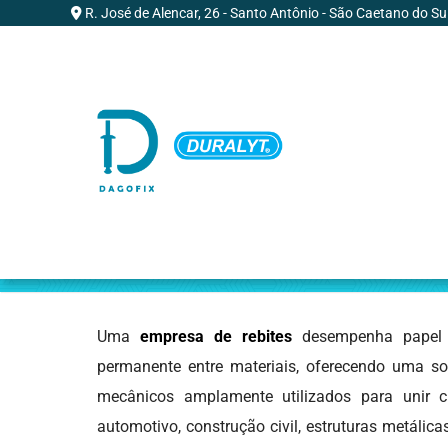
R. José de Alencar, 26 - Santo Antônio - São Caetano do Su
Empresa de Rebites
Home
»
Informações
»
Empresa de Rebite
Uma
empresa de rebites
desempenha papel f
permanente entre materiais, oferecendo uma sol
mecânicos amplamente utilizados para unir 
automotivo, construção civil, estruturas metáli