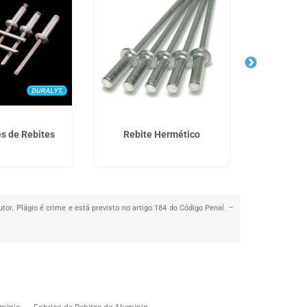
s de Rebites
Rebite Hermético
Reb
utor. Plágio é crime e está previsto no artigo 184 do Código Penal. –