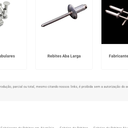
ubulares
Rebites Aba Larga
Fabricante
produção, parcial ou total, mesmo citando nossos links, é proibida sem a autorização do a