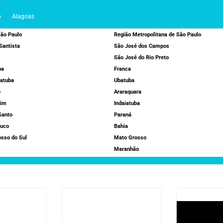
o
Alagoas
ão Paulo
Região Metropolitana de São Paulo
Santista
São José dos Campos
São José do Rio Preto
ba
Franca
atuba
Ubatuba
o
Araraquara
rim
Indaiatuba
Santo
Paraná
uco
Bahia
sso do Sul
Mato Grosso
Maranhão