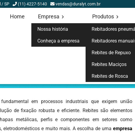
l / SP
(11) 4227-5140
vendas@duralyt.com.br
Home
Empresa
Produtos
Nossa história
Rebitadores pneumá
Conheça a empresa
Rebitadores manuai
Rebites de Repuxo
Rebites Maciços
Rebites de Rosca
s
undamental em processos industriais que exigem união
ução de fixação robusta e eficiente. Rebites são elementos
chapas metálicas, perfis e componentes em setores como
cas, eletrodomésticos e muito mais. A escolha de uma
empresa