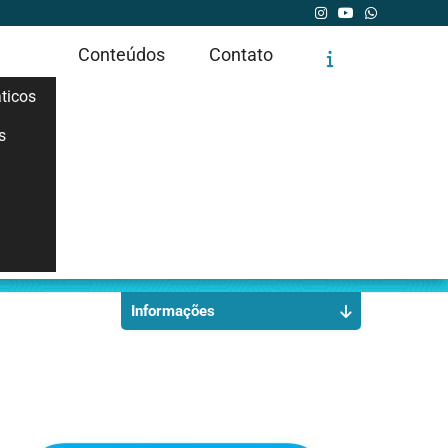
Conteúdos
Contato
ticos
s
Solicite um Orçamento
Chame no WhatsApp
Informações