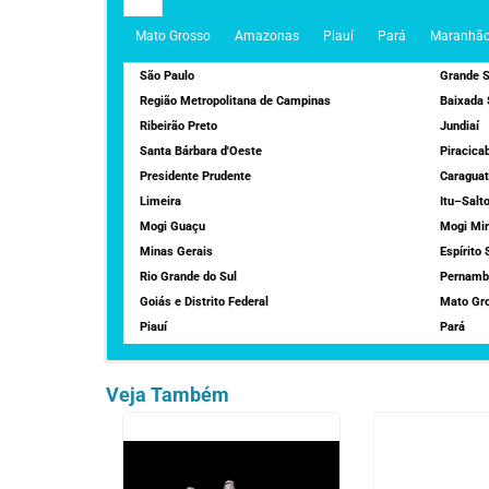
Mato Grosso
Amazonas
Piauí
Pará
Maranhã
São Paulo
Grande S
Região Metropolitana de Campinas
Baixada 
Ribeirão Preto
Jundiaí
Santa Bárbara d'Oeste
Piracica
Presidente Prudente
Caraguat
Limeira
Itu–Salt
Mogi Guaçu
Mogi Mi
Minas Gerais
Espírito 
Rio Grande do Sul
Pernamb
Goiás e Distrito Federal
Mato Gro
Piauí
Pará
Veja Também