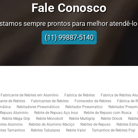
Fale Conosco
stamos sempre prontos para melhor atendê-lo
(11) 99887-5140
Fabricante de Rebites em Alumínio
Fabrica de Rebites
Fabrica de Rebites Al
ante de Rebites
Fabricantes de Rebites
Fornecedor de Rebites
Fábrica de 
mática
Rebitadores Pneumáticos
Rebitador Pneumatico
Rebitador Pneumá
e Repuxo Aluminio
Rebite de Repuxo Aço Inox
Rebite de Repuxo com Rosca
Rebite Mega Grip
Rebite Monobolt
Rebite Multigrip
Rebite Orlock
Rebit
bites Aluminio
Rebites de Aluminio Maciço
Rebites de Repuxo
Rebites Estru
ites Tamanhos
Rebites Tubulares
Rebite Valor
Tamanhos de Rebites Pop