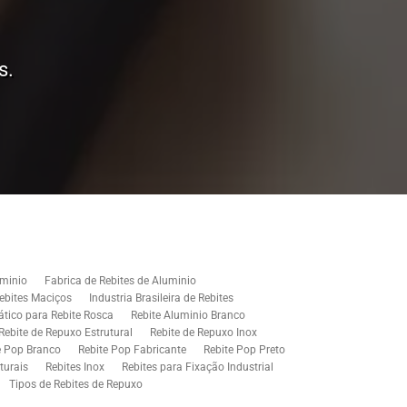
s.
uminio
Fabrica de Rebites de Aluminio
Rebites Maciços
Industria Brasileira de Rebites
tico para Rebite Rosca
Rebite Aluminio Branco
Rebite de Repuxo Estrutural
Rebite de Repuxo Inox
e Pop Branco
Rebite Pop Fabricante
Rebite Pop Preto
turais
Rebites Inox
Rebites para Fixação Industrial
Tipos de Rebites de Repuxo