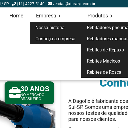
l / SP
(11) 4227-5140
vendas@duralyt.com.br
Home
Empresa
Produtos
Nossa história
Rebitadores pneumá
Conheça a empresa
Rebitadores manuai
Rebites de Repuxo
Rebites Maciços
Rebites de Rosca
Conh
30 ANOS
NO MERCADO
BRASILEIRO
A Dagofix é fabricante do
Sul-SP. Somos uma empre
nossos testes de qualidad
para nossos clientes.