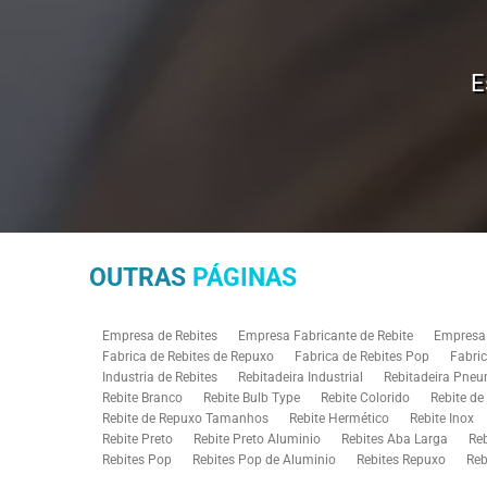
E
OUTRAS
PÁGINAS
Empresa de Rebites
Empresa Fabricante de Rebite
Empresa 
Fabrica de Rebites de Repuxo
Fabrica de Rebites Pop
Fabric
Industria de Rebites
Rebitadeira Industrial
Rebitadeira Pneu
Rebite Branco
Rebite Bulb Type
Rebite Colorido
Rebite d
Rebite de Repuxo Tamanhos
Rebite Hermético
Rebite Inox
Rebite Preto
Rebite Preto Aluminio
Rebites Aba Larga
Re
Rebites Pop
Rebites Pop de Aluminio
Rebites Repuxo
Reb