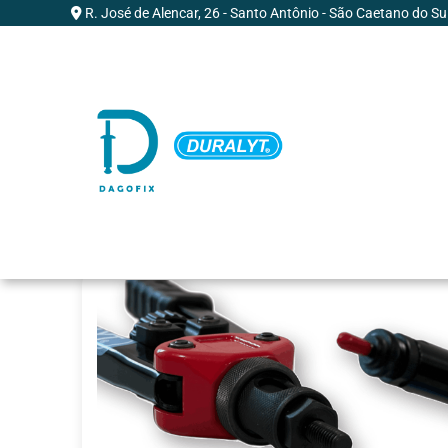
R. José de Alencar, 26 - Santo Antônio - São Caetano do Su
Home
»
Conheça a empresa