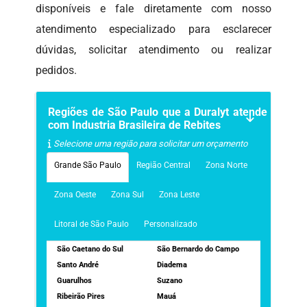
disponíveis e fale diretamente com nosso
atendimento especializado para esclarecer
dúvidas, solicitar atendimento ou realizar
pedidos.
Regiões de São Paulo que a Duralyt atende
com Industria Brasileira de Rebites
Selecione uma região para solicitar um orçamento
Grande São Paulo
Região Central
Zona Norte
Zona Oeste
Zona Sul
Zona Leste
Litoral de São Paulo
Personalizado
São Caetano do Sul
São Bernardo do Campo
Santo André
Diadema
Guarulhos
Suzano
Ribeirão Pires
Mauá