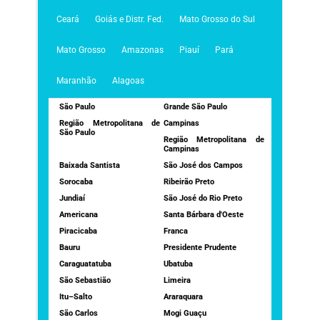
Ceará
Goiás e Distr. Fed.
Mato Grosso do Sul
Mato Grosso
Amazonas
Piauí
Pará
Maranhão
Alagoas
São Paulo
Grande São Paulo
Região Metropolitana de
Campinas
São Paulo
Região Metropolitana de
Campinas
Baixada Santista
São José dos Campos
Sorocaba
Ribeirão Preto
Jundiaí
São José do Rio Preto
Americana
Santa Bárbara d'Oeste
Piracicaba
Franca
Bauru
Presidente Prudente
Caraguatatuba
Ubatuba
São Sebastião
Limeira
Itu–Salto
Araraquara
São Carlos
Mogi Guaçu