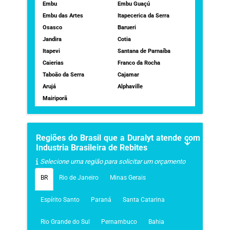
Embu
Embu Guaçú
Embu das Artes
Itapecerica da Serra
Osasco
Barueri
Jandira
Cotia
Itapevi
Santana de Parnaíba
Caierias
Franco da Rocha
Taboão da Serra
Cajamar
Arujá
Alphaville
Mairiporã
Regiões do Brasil que a Duralyt atende com
Industria Brasileira de Rebites
Selecione uma região para solicitar um orçamento
BR
Rio de Janeiro
Minas Gerais
Espírito Santo
Paraná
Santa Catarina
Rio Grande do Sul
Pernambuco
Bahia