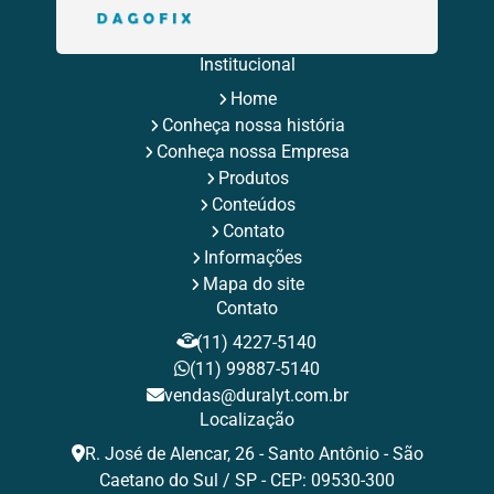
Rebite Multigrip
Rebite Orlock
Rebite Pop Branco
Rebite Pop Fabricante
Rebite Pop Preto
Rebite Preto
Rebite Preto Aluminio
Rebites Aba Larga
Institucional
Rebites Aluminio
Rebites de Aluminio Maciço
Home
Rebites de Repuxo
Rebites Estruturais
Rebites Inox
Conheça nossa história
Rebites para Fixação Industrial
Rebites Pop
Rebites Pop de Aluminio
Rebites Repuxo
Conheça nossa Empresa
Rebites Tamanhos
Rebites Tubulares
Rebite Valor
Produtos
Tamanhos de Rebites Pop
Tipos de Rebites de Repuxo
Conteúdos
Contato
Informações
Mapa do site
Contato
(11) 4227-5140
(11) 99887-5140
vendas@duralyt.com.br
Localização
R. José de Alencar, 26 - Santo Antônio - São
Caetano do Sul / SP - CEP: 09530-300