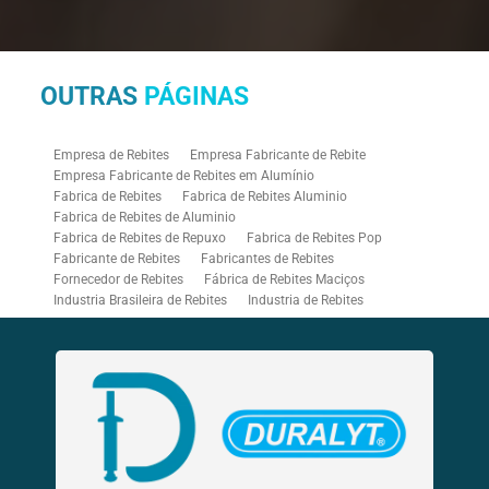
OUTRAS
PÁGINAS
Empresa de Rebites
Empresa Fabricante de Rebite
Empresa Fabricante de Rebites em Alumínio
Fabrica de Rebites
Fabrica de Rebites Aluminio
Fabrica de Rebites de Aluminio
Fabrica de Rebites de Repuxo
Fabrica de Rebites Pop
Fabricante de Rebites
Fabricantes de Rebites
Fornecedor de Rebites
Fábrica de Rebites Maciços
Industria Brasileira de Rebites
Industria de Rebites
Rebitadeira Industrial
Rebitadeira Pneumática
Rebitadores Pneumáticos
Rebitador Pneumatico
Rebitador Pneumático para Rebite Rosca
Rebite Aluminio Branco
Rebite Branco
Rebite Bulb Type
Rebite Colorido
Rebite de Repuxo Aluminio
Rebite de Repuxo Aço Inox
Rebite de Repuxo com Rosca
Rebite de Repuxo Estrutural
Rebite de Repuxo Inox
Rebite de Repuxo Tamanhos
Rebite Hermético
Rebite Inox
Rebite Mega Grip
Rebite Monobolt