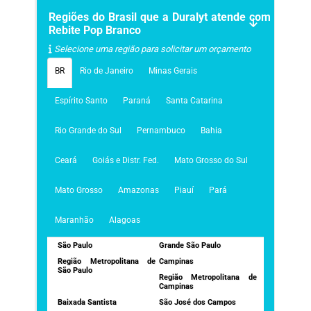
Regiões do Brasil que a Duralyt atende com
Rebite Pop Branco
Selecione uma região para solicitar um orçamento
BR
Rio de Janeiro
Minas Gerais
Espírito Santo
Paraná
Santa Catarina
Rio Grande do Sul
Pernambuco
Bahia
Ceará
Goiás e Distr. Fed.
Mato Grosso do Sul
Mato Grosso
Amazonas
Piauí
Pará
Maranhão
Alagoas
São Paulo
Grande São Paulo
Região Metropolitana de
Campinas
São Paulo
Região Metropolitana de
Campinas
Baixada Santista
São José dos Campos