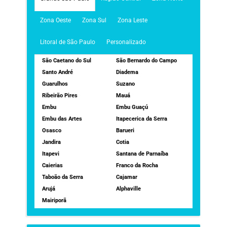
Zona Oeste
Zona Sul
Zona Leste
Litoral de São Paulo
Personalizado
São Caetano do Sul
São Bernardo do Campo
Santo André
Diadema
Guarulhos
Suzano
Ribeirão Pires
Mauá
Embu
Embu Guaçú
Embu das Artes
Itapecerica da Serra
Osasco
Barueri
Jandira
Cotia
Itapevi
Santana de Parnaíba
Caierias
Franco da Rocha
Taboão da Serra
Cajamar
Arujá
Alphaville
Mairiporã