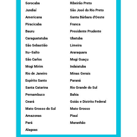
Sorocaba
Ribeirão Preto
Jundiaí
São José do Rio Preto
Americana
Santa Bárbara d'Oeste
Piracicaba
Franca
Bauru
Presidente Prudente
Caraguatatuba
Ubatuba
São Sebastião
Limeira
Itu–Salto
Araraquara
São Carlos
Mogi Guaçu
Mogi Mirim
Indaiatuba
Rio de Janeiro
Minas Gerais
Espírito Santo
Paraná
Santa Catarina
Rio Grande do Sul
Pernambuco
Bahia
Ceará
Goiás e Distrito Federal
Mato Grosso do Sul
Mato Grosso
Amazonas
Piauí
Pará
Maranhão
Alagoas