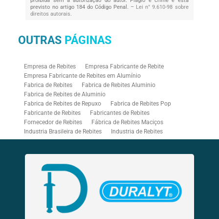
proibida sem a autorização do autor. Plágio é crime e está
previsto no artigo 184 do Código Penal. –
Lei n° 9.610-98 sobre
direitos autorais
.
OUTRAS
PÁGINAS
Empresa de Rebites
Empresa Fabricante de Rebite
Empresa Fabricante de Rebites em Alumínio
Fabrica de Rebites
Fabrica de Rebites Aluminio
Fabrica de Rebites de Aluminio
Fabrica de Rebites de Repuxo
Fabrica de Rebites Pop
Fabricante de Rebites
Fabricantes de Rebites
Fornecedor de Rebites
Fábrica de Rebites Maciços
Industria Brasileira de Rebites
Industria de Rebites
Rebitadeira Industrial
Rebitadeira Pneumática
Rebitadores Pneumáticos
Rebitador Pneumatico
Rebitador Pneumático para Rebite Rosca
Rebite Aluminio Branco
Rebite Branco
Rebite Bulb Type
Rebite Colorido
Rebite de Repuxo Aluminio
Rebite de Repuxo Aço Inox
Rebite de Repuxo com Rosca
Rebite de Repuxo Estrutural
Rebite de Repuxo Inox
Rebite de Repuxo Tamanhos
Rebite Hermético
Rebite Inox
Rebite Mega Grip
Rebite Monobolt