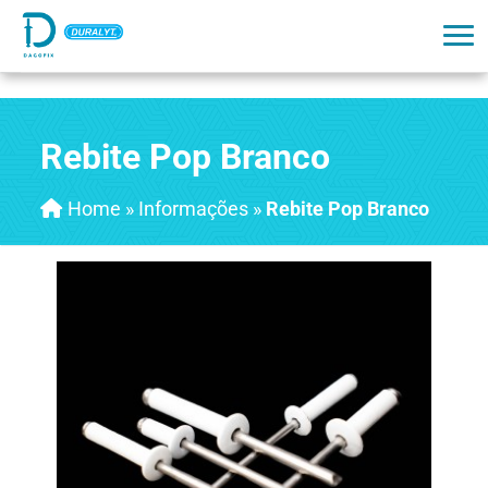
Rebite Pop Branco
Home
»
Informações
»
Rebite Pop Branco