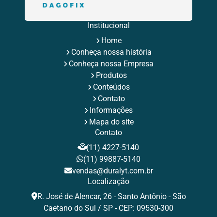
Rebite Multigrip
Rebite Orlock
Rebite Pop Branco
Rebite Pop Fabricante
Rebite Pop Preto
Rebite Preto
Rebite Preto Aluminio
Rebites Aba Larga
Institucional
Rebites Aluminio
Rebites de Aluminio Maciço
Home
Rebites de Repuxo
Rebites Estruturais
Rebites Inox
Conheça nossa história
Rebites para Fixação Industrial
Rebites Pop
Rebites Pop de Aluminio
Rebites Repuxo
Conheça nossa Empresa
Rebites Tamanhos
Rebites Tubulares
Rebite Valor
Produtos
Tamanhos de Rebites Pop
Tipos de Rebites de Repuxo
Conteúdos
Contato
Informações
Mapa do site
Contato
(11) 4227-5140
(11) 99887-5140
vendas@duralyt.com.br
Localização
R. José de Alencar, 26 - Santo Antônio - São
Caetano do Sul / SP - CEP: 09530-300