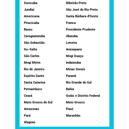
Sorocaba
Ribeirão Preto
Jundiaí
São José do Rio Preto
Americana
Santa Bárbara d'Oeste
Piracicaba
Franca
Bauru
Presidente Prudente
Caraguatatuba
Ubatuba
São Sebastião
Limeira
Itu–Salto
Araraquara
São Carlos
Mogi Guaçu
Mogi Mirim
Indaiatuba
Rio de Janeiro
Minas Gerais
Espírito Santo
Paraná
Santa Catarina
Rio Grande do Sul
Pernambuco
Bahia
Ceará
Goiás e Distrito Federal
Mato Grosso do Sul
Mato Grosso
Amazonas
Piauí
Pará
Maranhão
Alagoas