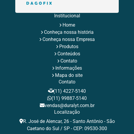
Rebite Multigrip
Rebite Orlock
Rebite Pop Branco
Rebite Pop Fabricante
Rebite Pop Preto
Rebite Preto
Rebite Preto Aluminio
Rebites Aba Larga
Institucional
Rebites Aluminio
Rebites de Aluminio Maciço
Home
Rebites de Repuxo
Rebites Estruturais
Rebites Inox
Conheça nossa história
Rebites para Fixação Industrial
Rebites Pop
Rebites Pop de Aluminio
Rebites Repuxo
Conheça nossa Empresa
Rebites Tamanhos
Rebites Tubulares
Rebite Valor
Produtos
Tamanhos de Rebites Pop
Tipos de Rebites de Repuxo
Conteúdos
Contato
Informações
Mapa do site
Contato
(11) 4227-5140
(11) 99887-5140
vendas@duralyt.com.br
Localização
R. José de Alencar, 26 - Santo Antônio - São
Caetano do Sul / SP - CEP: 09530-300