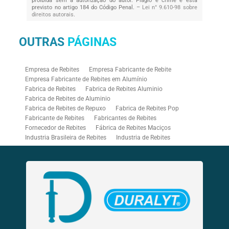
proibida sem a autorização do autor. Plágio é crime e está
previsto no artigo 184 do Código Penal. –
Lei n° 9.610-98 sobre
direitos autorais
.
OUTRAS
PÁGINAS
Empresa de Rebites
Empresa Fabricante de Rebite
Empresa Fabricante de Rebites em Alumínio
Fabrica de Rebites
Fabrica de Rebites Aluminio
Fabrica de Rebites de Aluminio
Fabrica de Rebites de Repuxo
Fabrica de Rebites Pop
Fabricante de Rebites
Fabricantes de Rebites
Fornecedor de Rebites
Fábrica de Rebites Maciços
Industria Brasileira de Rebites
Industria de Rebites
Rebitadeira Industrial
Rebitadeira Pneumática
Rebitadores Pneumáticos
Rebitador Pneumatico
Rebitador Pneumático para Rebite Rosca
Rebite Aluminio Branco
Rebite Branco
Rebite Bulb Type
Rebite Colorido
Rebite de Repuxo Aluminio
Rebite de Repuxo Aço Inox
Rebite de Repuxo com Rosca
Rebite de Repuxo Estrutural
Rebite de Repuxo Inox
Rebite de Repuxo Tamanhos
Rebite Hermético
Rebite Inox
Rebite Mega Grip
Rebite Monobolt