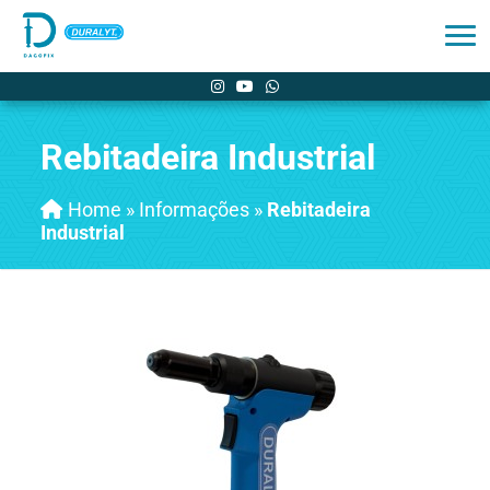
Rebitadeira Industrial
Home
»
Informações
»
Rebitadeira
Industrial