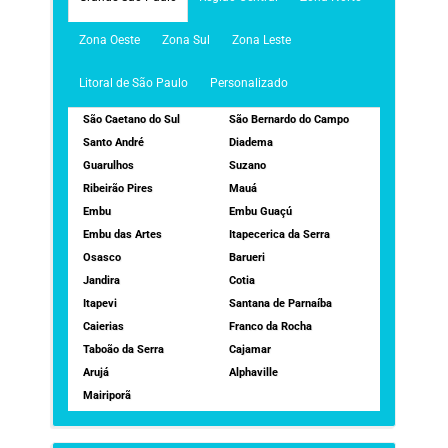
Zona Oeste
Zona Sul
Zona Leste
Litoral de São Paulo
Personalizado
São Caetano do Sul
São Bernardo do Campo
Santo André
Diadema
Guarulhos
Suzano
Ribeirão Pires
Mauá
Embu
Embu Guaçú
Embu das Artes
Itapecerica da Serra
Osasco
Barueri
Jandira
Cotia
Itapevi
Santana de Parnaíba
Caierias
Franco da Rocha
Taboão da Serra
Cajamar
Arujá
Alphaville
Mairiporã