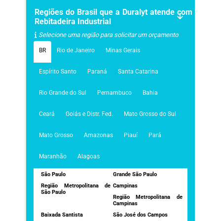
Regiões do Brasil que a Duralyt atende com
Rebitadeira Industrial
Selecione uma região para solicitar um orçamento
BR
Rio de Janeiro
Minas Gerais
Espírito Santo
Paraná
Santa Catarina
Rio Grande do Sul
Pernambuco
Bahia
Ceará
Goiás e Distr. Fed.
Mato Grosso do Sul
Mato Grosso
Amazonas
Piauí
Pará
Maranhão
Alagoas
São Paulo
Grande São Paulo
Região Metropolitana de
Campinas
São Paulo
Região Metropolitana de
Campinas
Baixada Santista
São José dos Campos